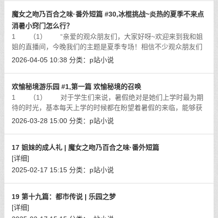
魔女之吻乃百合之味·番外短篇 #30,冰棍挑战~炎热的夏季不来点
消暑小窍门怎么行？
1 （1） “亲爱的观众朋友们，大家好呀~欢迎来到我和姐
姐的直播间，今晚我们的主题是夏季专场！相信不少观众朋友们
都已经放暑假了吧？大家最近有什么想要分享的可以在直播间留
2026-04-05 10:38
分类：
p站小说
言哦~”诺霖身穿一件可爱的居家露
[详细]
欢愉秘境游乐园 #1,第一篇 欢愉秘境的召唤
1 （1） 对于学生们来说，暑假绝对是她们上学时最为期
待的时光，基本每天上学的时候都在盼望着暑假的来临，能够获
得两个月的自由时光，对于林萱姐妹来说自然也不例外，在学校
2026-03-28 15:00
分类：
p站小说
的时候，两人基本每天都在等待着假
[详细]
17 姐妹的成人礼 | 魔女之吻乃百合之味·番外短篇
[详细]
2025-02-17 15:15
分类：
p站小说
19 第十九篇：都市传说 | 乐园之梦
[详细]