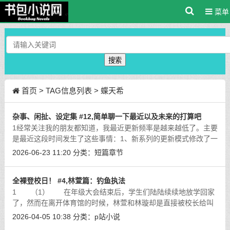
菜单
搜索
首页
> TAG信息列表 > 蝶天希
杂事、闲扯、设定集 #12,简单聊一下最近以及未来的打算吧
1经常关注我的朋友都知道，我最近更新频率是越来越低了。主要
是最近这段时间发生了这些事情：1、新系列的更新模式修改了一
下。最近在sf上开了新书《迷城幻梦》，妹吻世界观下、第四世
2026-06-23 11:20
分类：
短篇章节
代的故事链接在这里：https://bo
[详细]
全裸登校日！ #4,林萱篇：钓鱼执法
1 （1） 在年级大会结束后，学生们陆陆续续地放学回家
了，然而在离开体育馆的时候，林萱和林璇却是直接被校长给叫
到了办公室内，显然，在刚刚的惩罚结束后，校长依然还是有不
2026-04-05 10:38
分类：
p站小说
少话想要对姐妹俩诉说。 在过去
[详细]